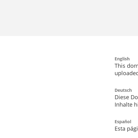
English
This dom
uploaded
Deutsch
Diese Do
Inhalte h
Español
Esta pág