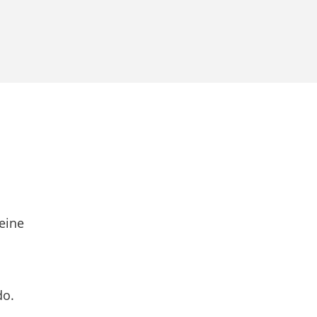
eine
do.